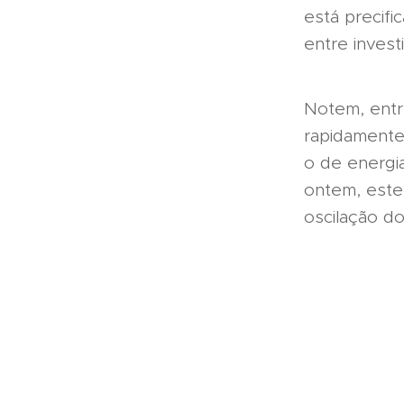
está precifi
entre invest
Notem, entre
rapidamente
o de energia
ontem, este
oscilação do