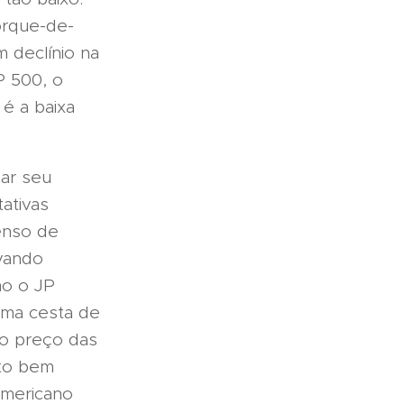
orque-de-
 declínio na
P 500, o
é a baixa
ar seu
ativas
senso de
vando
mo o JP
uma cesta de
no preço das
ito bem
americano