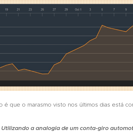
 é que o marasmo visto nos últimos dias está co
Utilizando a analogia de um conta-giro automo
: