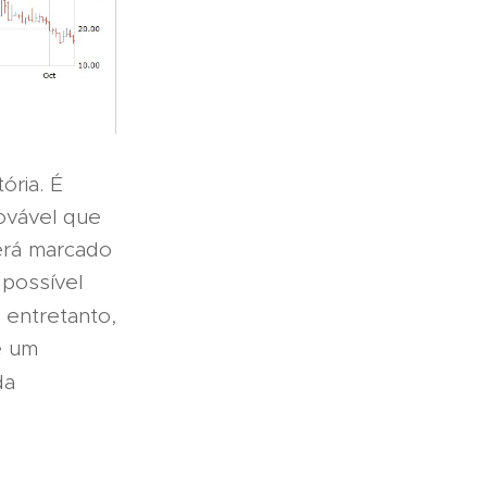
ória. É
ovável que
erá marcado
 possível
entretanto,
e um
da