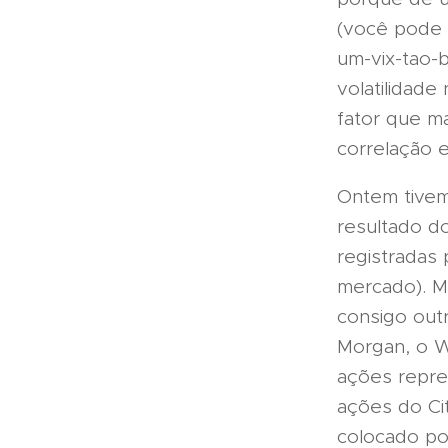
(você pode l
um-vix-tao-
volatilidad
fator que m
correlação e
Ontem tive
resultado do
registradas 
mercado). M
consigo out
Morgan, o W
ações repre
ações do Ci
colocado po