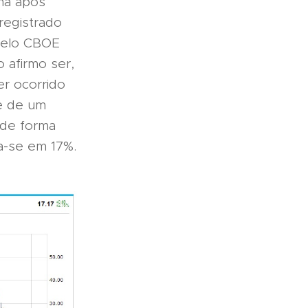
ima após
registrado
 pelo CBOE
 afirmo ser,
er ocorrido
ge de um
 de forma
a-se em 17%.