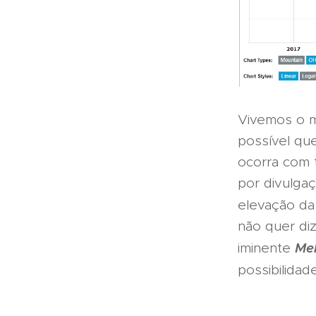
Vivemos o ma
possível qu
ocorra com 
por divulga
elevação da
não quer di
Me
iminente
possibilida