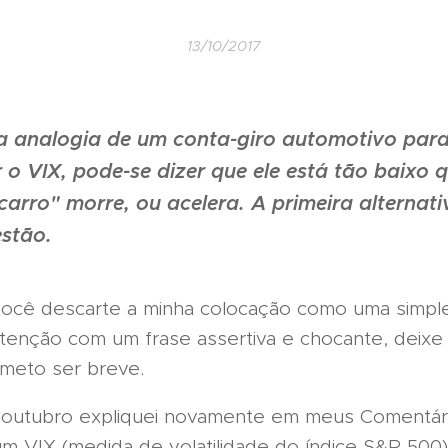
13/10/2017
 a analogia de um conta-giro automotivo par
 o VIX, pode-se dizer que ele está tão baixo 
arro" morre, ou acelera. A primeira alternati
estão.
ocê descarte a minha colocação como uma simple
tenção com um frase assertiva e chocante, deix
ometo ser breve.
e outubro expliquei novamente em meus Comentár
m VIX (medida de volatilidade do índice S&P 500) 