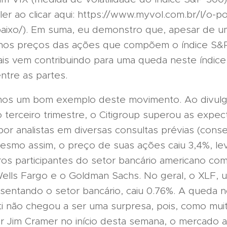
er ao clicar aqui: https://www.myvol.com.br/l/o-p
baixo/). Em suma, eu demonstro que, apesar de um
e nos preços das ações que compõem o índice S&
ais vem contribuindo para uma queda neste índice 
ntre as partes.
mos um bom exemplo deste movimento. Ao divulg
 terceiro trimestre, o Citigroup superou as expect
por analistas em diversas consultas prévias (con
esmo assim, o preço de suas ações caiu 3,4%, le
ros participantes do setor bancário americano co
ells Fargo e o Goldman Sachs. No geral, o XLF, 
sentando o setor bancário, caiu 0.76%. A queda 
ti não chegou a ser uma surpresa, pois, como mu
r Jim Cramer no início desta semana, o mercado 