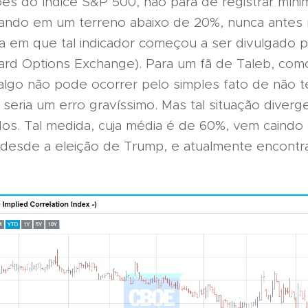
ões do índice S&P 500, não para de registrar mín
rando em um terreno abaixo de 20%, nunca antes 
a em que tal indicador começou a ser divulgado
ard Options Exchange). Para um fã de Taleb, como
algo não pode ocorrer pelo simples fato de não t
seria um erro gravíssimo. Mas tal situação diver
dos. Tal medida, cuja média é de 60%, vem caindo
 desde a eleição de Trump, e atualmente encontr