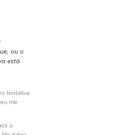
a
que, ou o
va está
s tentativa
e eu me
ios o
tão baixo.