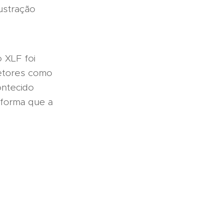
rustração
 XLF foi
setores como
ontecido
forma que a