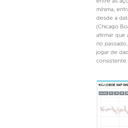
entre as aç
mínima, ent
desde a dat
(Chicago Bo
afirmar que 
no passado, 
jogar de da
consistente