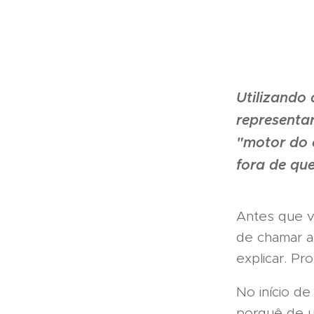
Utilizando
representar
"motor do c
fora de qu
Antes que v
de chamar a
explicar. Pr
No início d
porquê de u