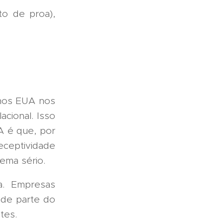
to de proa),
 nos EUA nos
cional. Isso
A é que, por
eceptividade
lema sério.
a. Empresas
nde parte do
ntes.