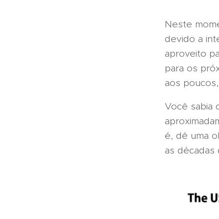
Neste momen
devido a int
aproveito p
para os pró
aos poucos,
Você sabia 
aproximadam
é, dê uma ol
as décadas 