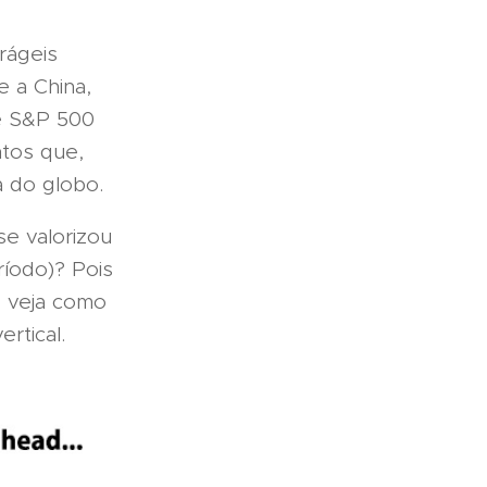
rágeis
e a China,
ce S&P 500
ntos que,
a do globo.
se valorizou
íodo)? Pois
e veja como
rtical.