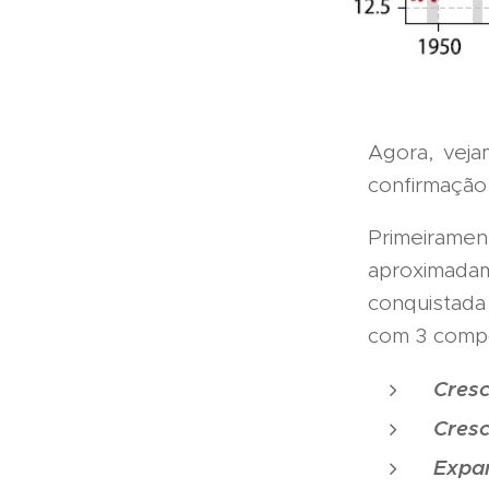
Agora, veja
confirmação 
Primeiramen
aproximadam
conquistad
com 3 compo
Cresc
Cresc
Expan