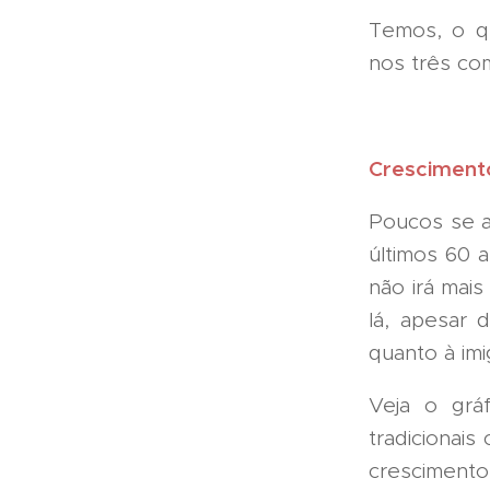
Temos, o q
nos três co
Crescimento
Poucos se a
últimos 60 
não irá mai
lá, apesar 
quanto à im
Veja o grá
tradicionai
crescimento