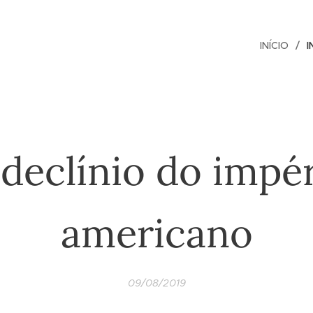
INÍCIO
I
declínio do impé
americano
09/08/2019