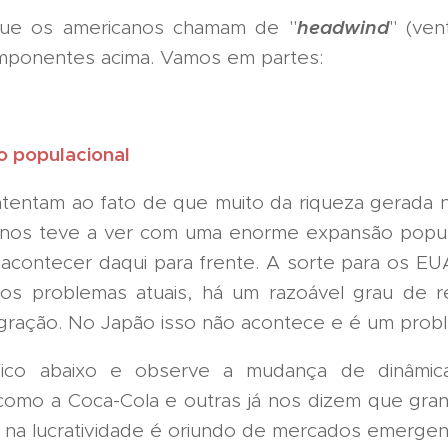
headwind
ue os americanos chamam de "
" (ven
mponentes acima. Vamos em partes:
 populacional
tentam ao fato de que muito da riqueza gerada
anos teve a ver com uma enorme expansão popula
s acontecer daqui para frente. A sorte para os EU
dos problemas atuais, há um razoável grau de r
igração. No Japão isso não acontece e é um prob
fico abaixo e observe a mudança de dinâmic
s como a Coca-Cola e outras já nos dizem que gra
 na lucratividade é oriundo de mercados emerge