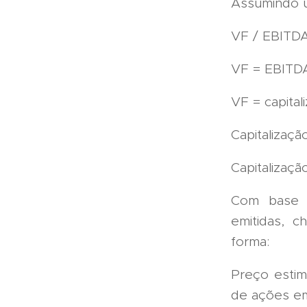
Assumindo u
VF / EBITDA
VF = EBITDA 
VF = capita
Capitalizaç
Capitalizaç
Com base 
emitidas, 
forma:
Preço estim
de ações em