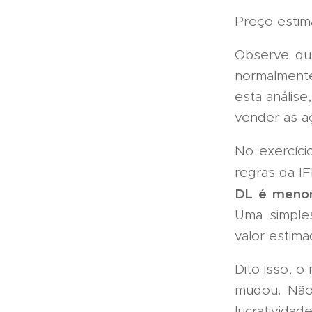
Preço estima
Observe que
normalmente
esta anális
vender as a
No exercício
regras da I
DL é menor
Uma simple
valor estima
Dito isso, 
mudou. Não
lucrativid