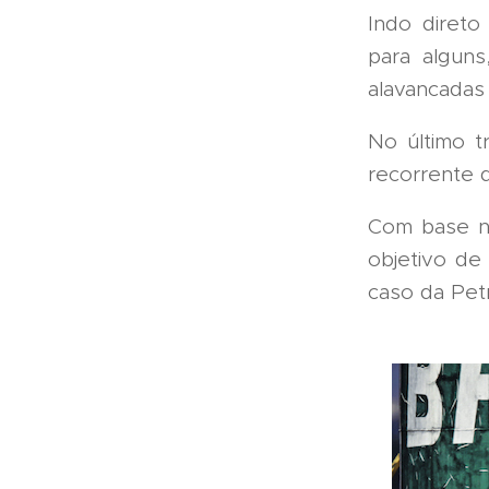
Indo direto
para algun
alavancadas
No último t
recorrente d
Com base ne
objetivo de
caso da Pet