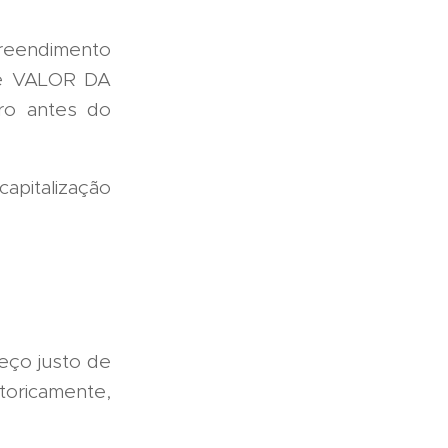
reendimento
de VALOR DA
cro antes do
apitalização
eço justo de
toricamente,