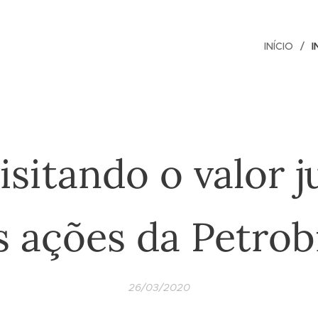
INÍCIO
I
isitando o valor j
s ações da Petrob
26/03/2020