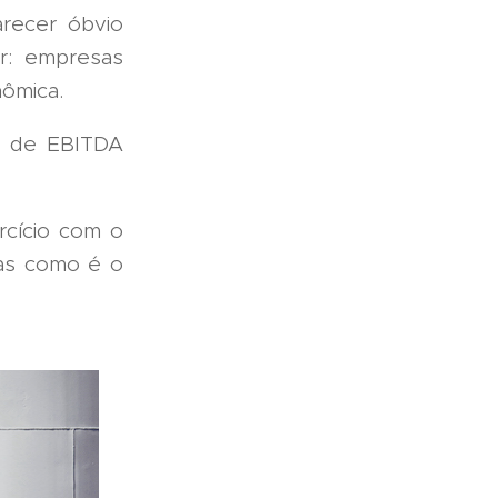
arecer óbvio
r: empresas
ômica.
ão de EBITDA
rcício com o
das como é o