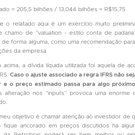
do = 205,5 bilhões / 13,044 bilhões = R$15,75
 o relatado aqui é um exercício muito prelimin
 chamo de "valuation - estilo conta de padari
e, de forma alguma, como uma recomendação par
ções da empresa.
 acima, a dívida líquida utilizada foi aquela de 
Caso o ajuste associado a regra IFRS não seja
FRS.
 e o preço estimado passa para algo próximo
s alteração nos "inputs" provoca uma enorme d
do.
o meu objetivo é chamar atenção ao investidor de
 fique ancorado em preços discutidos há algu
ade da Petrobras poderá ser bem melhor ou pi