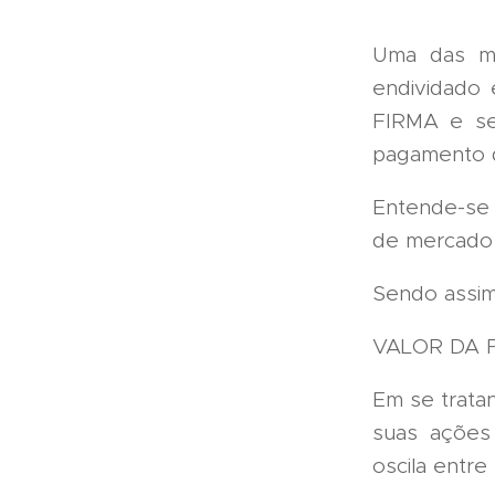
Uma das mé
endividado
FIRMA e seu
pagamento d
Entende-se 
de mercado 
Sendo assim
VALOR DA 
Em se trata
suas ações 
oscila entre 