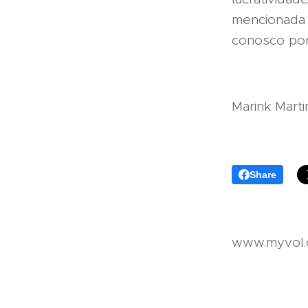
mencionada
conosco por
Marink Marti
Share
www.myvol.