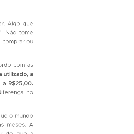
ar. Algo que
a". Não tome
a comprar ou
acordo com as
 utilizado, a
 a R$25,00.
iferença no
 que o mundo
ns meses. A
or do que a