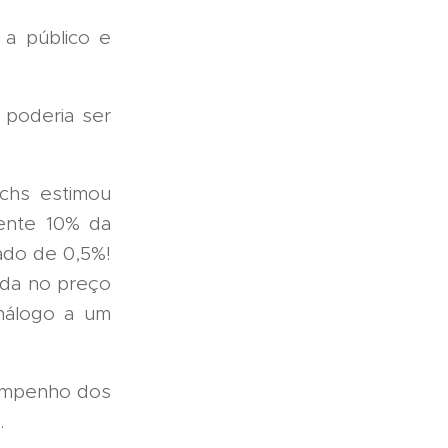
 a público e
poderia ser
chs estimou
ente 10% da
ado de 0,5%!
eda no preço
análogo a um
empenho dos
l.