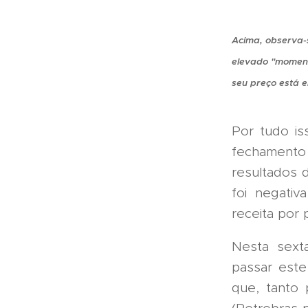
Acima, observa-
elevado "moment
seu preço está 
Por tudo is
fechamento
resultados 
foi negati
receita por
Nesta sext
passar est
que, tanto 