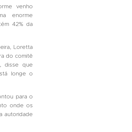
orme venho
ma enorme
etém 42% da
eira, Loretta
ra do comitê
, disse que
stá longe o
ontou para o
nto onde os
a autoridade