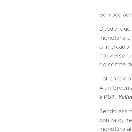
Se você acho
Desde que 
monetária 
o mercado 
houvesse u
do comitê de
Tal condic
Alan Greens
´s PUT
Yelle
,
Sendo assim
contrato, m
monetária al