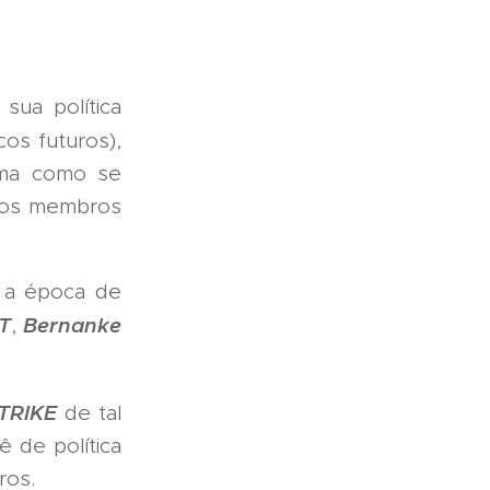
ua política
os futuros),
rma como se
 os membros
 a época de
T
Bernanke
,
TRIKE
de tal
 de política
ros.