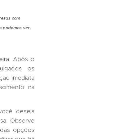
presas com
o podemos ver,
eira. Após o
vulgados os
ção imediata
scimento na
você deseja
sa. Observe
a das opções