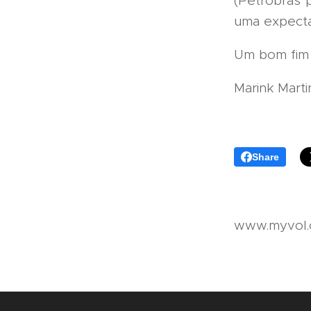
(Petrobras p
uma expecta
Um bom fim
Marink Mart
Share
www.myvol.