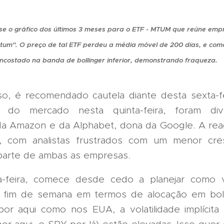
se o gráfico dos últimos 3 meses para o ETF - MTUM que reúne em
um". O preço de tal ETF perdeu a média móvel de 200 dias, e com
encostado na banda de bollinger inferior, demonstrando fraqueza.
so, é recomendado cautela diante desta sexta-f
 do mercado nesta quinta-feira, foram di
da Amazon e da Alphabet, dona da Google. A rea
va, com analistas frustrados com um menor cre
 parte de ambas as empresas.
a-feira, comece desde cedo a planejar como 
e fim de semana em termos de alocação em bol
por aqui como nos EUA, a volatilidade implícit