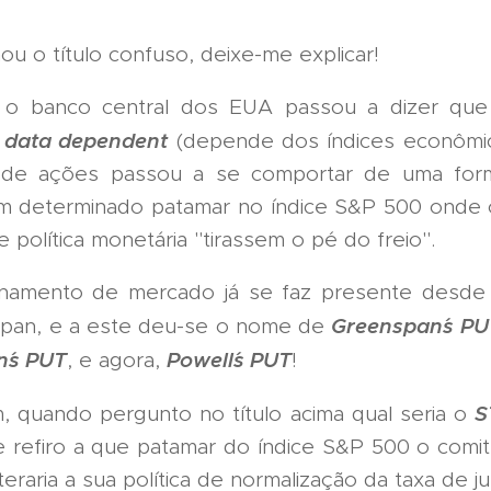
u o título confuso, deixe-me explicar!
o banco central dos EUA passou a dizer que s
data dependent
é
(depende dos índices econômic
de ações passou a se comportar de uma fo
m determinado patamar no índice S&P 500 onde
 política monetária "tirassem o pé do freio".
ionamento de mercado já se faz presente desde
Greenspan´s PU
pan, e a este deu-se o nome de
n´s PUT
Powell´s PUT
, e agora,
!
S
, quando pergunto no título acima qual seria o
e refiro a que patamar do índice S&P 500 o comitê
teraria a sua política de normalização da taxa de ju