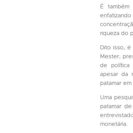
É também 
enfatiza
concentraç
riqueza do 
Dito isso, é
Mester, pre
de polític
apesar da 
patamar em 
Uma pesquis
patamar de
entrevistad
monetária.