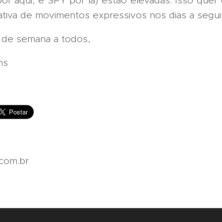
or aqui, e SPY por lá) estão elevadas. Isso quer
tiva de movimentos expressivos nos dias a segui
 de semana a todos,
ins
com.br