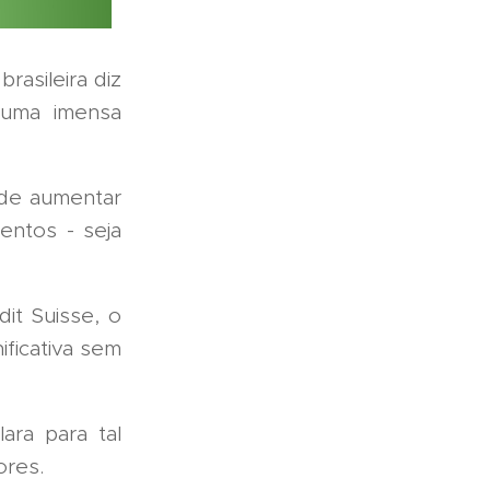
rasileira diz
 uma imensa
 de aumentar
entos - seja
it Suisse, o
ficativa sem
ara para tal
ores.