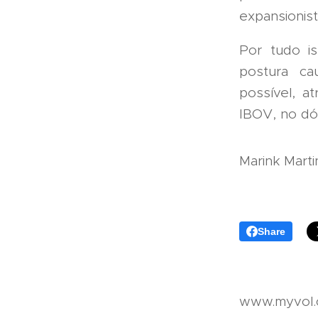
expansionist
Por tudo 
postura ca
possível, a
IBOV, no dó
Marink Marti
Share
www.myvol.