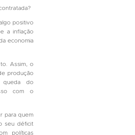
 contratada?
lgo positivo
ue a inflação
 da economia
to. Assim, o
 de produção
a queda do
asso com o
or para quem
 seu déficit
m políticas