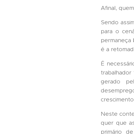
Afinal, quem
Sendo assim
para o cenár
permaneça b
é a retomad
É necessári
trabalhador
gerado pe
desempreg
crescimento
Neste conte
quer que as
primário d