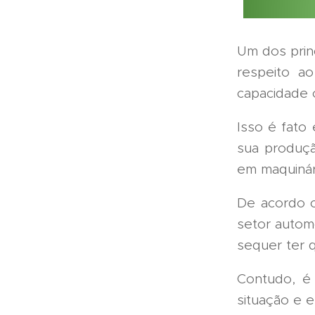
Um dos princ
respeito a
capacidade 
Isso é fato
sua produçã
em maquinár
De acordo c
setor autom
sequer ter q
Contudo, é 
situação e 