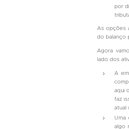
por d
tribu
As opções a
do balanço p
Agora vamos
lado dos ati
A emp
compr
aqui 
faz i
atual
Uma o
algo 