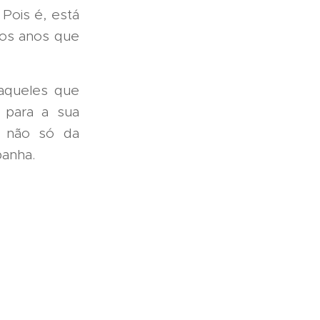
 Pois é, está
dos anos que
aqueles que
l para a sua
, não só da
anha.