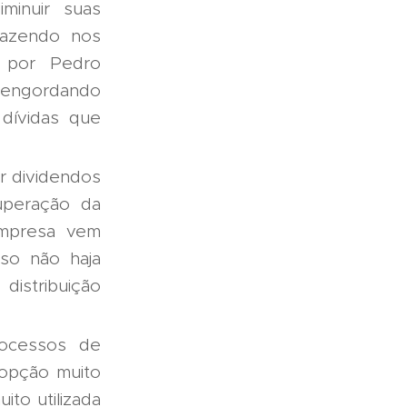
minuir suas
fazendo nos
a por Pedro
 engordando
 dívidas que
ir dividendos
uperação da
empresa vem
so não haja
istribuição
rocessos de
 opção muito
ito utilizada