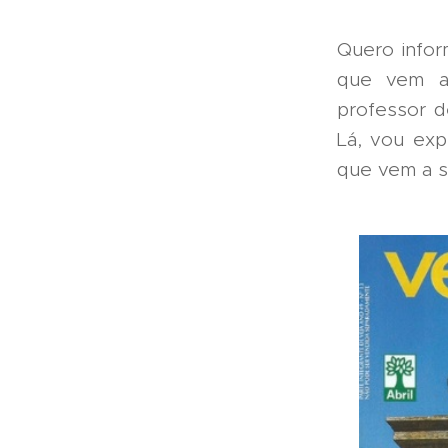
Quero info
que vem al
professor d
Lá, vou exp
que vem a s