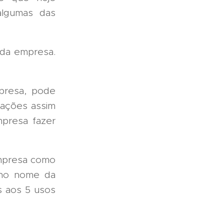
algumas das
ada empresa.
presa, pode
rações assim
mpresa fazer
empresa como
 no nome da
s aos 5 usos