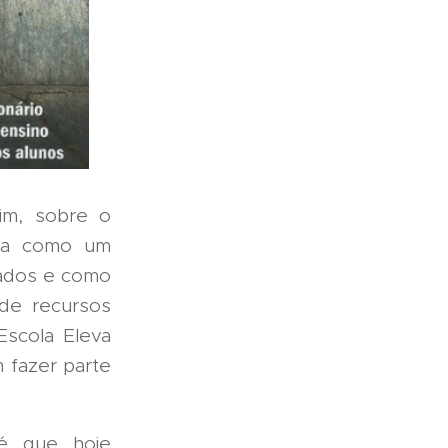
sim, sobre o
iba como um
tados e como
 de recursos
Escola Eleva
 fazer parte
 é que hoje