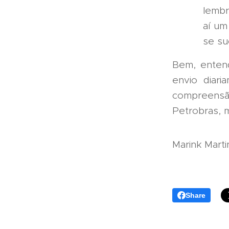
lembr
aí um
se su
Bem, enten
envio diari
compreensã
Petrobras,
Marink Mart
Share