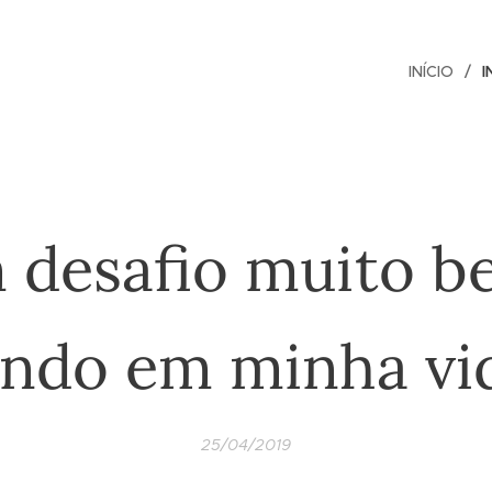
INÍCIO
I
 desafio muito b
indo em minha vi
25/04/2019