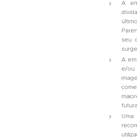
A em
dívi
últi
Pare
seu c
surge
A emp
e/ou 
imag
começ
maior
futura
Uma 
recom
utili