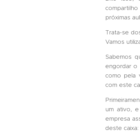
compartilh
próximas aul
Trata-se do
Vamos utili
Sabemos qu
engordar o 
como pela v
com este ca
Primeiramen
um ativo, 
empresa ass
deste caixa: