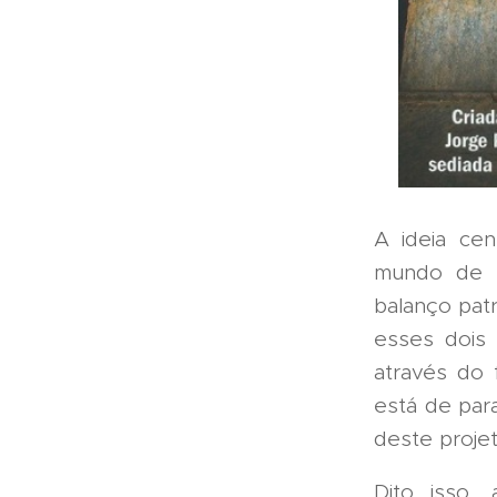
A ideia cen
mundo de f
balanço pat
esses dois 
através do 
está de par
deste projet
Dito isso,