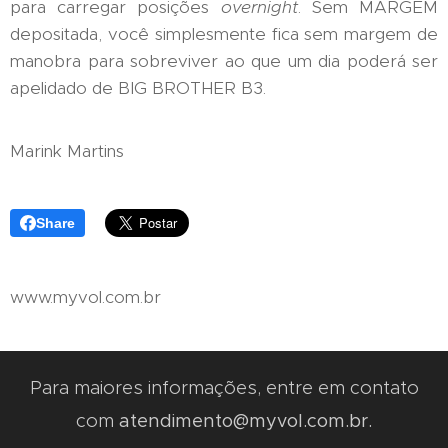
para carregar posições
overnight
. Sem MARGEM
depositada, você simplesmente fica sem margem de
manobra para sobreviver ao que um dia poderá ser
apelidado de BIG BROTHER B3.
Marink Martins
Share
www.myvol.com.br
Para maiores informações, entre em contato
com
atendimento@myvol.com.br.