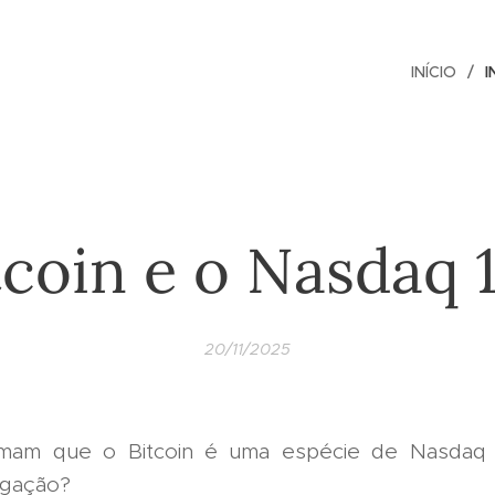
INÍCIO
I
tcoin e o Nasdaq 
20/11/2025
irmam que o Bitcoin é uma espécie de Nasdaq 
egação?