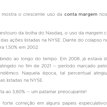
conta margem
s mostra o crescente uso da
nos
 estouro da bolha do Nasdaq, o uso da margem c
das ações listadas na NYSE. Diante do colapso 
ara 1,50% em 2002.
subindo ao longo do tempo. Em 2008, já estava d
i atingido no fim de 2021 -- período marcado pelo
dêmico. Naquela época, tal percentual atingi
s listadas na NYSE.
lta ao 3,60% -- um patamar preocupante!
orte correção em alguns papeis especulativ