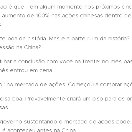
são é que - em algum momento nos próximos cinc
 aumento de 100% nas ações chinesas dentro de
.
te boa da história. Mas e a parte ruim da história?
essão na China?
ilhar a conclusão com você na frente: no mês pa
nês entrou em cena ...
eio" no mercado de ações. Começou a comprar aç
coisa boa. Provavelmente criará um piso para os p
as ...
 governo sustentando o mercado de ações pode 
o já aconteceu antes na China.