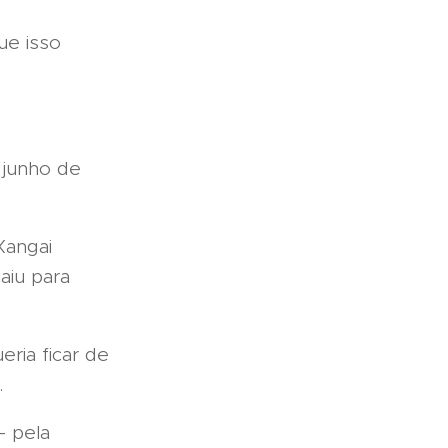
ue isso
 junho de
Xangai
aiu para
ria ficar de
.
- pela