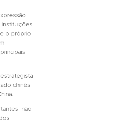
expressão
instituições
e o próprio
am
rincipais
estrategista
cado chinês
China.
tantes, não
ados