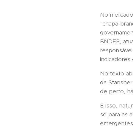
No mercado 
"chapa-branc
governament
BNDES, atua
responsávei
indicadores
No texto aba
da Stansber
de perto, há
E isso, nat
só para as 
emergentes