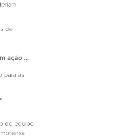
deriam
as de
m ação ...
 para as
s
ço de equipe
 imprensa