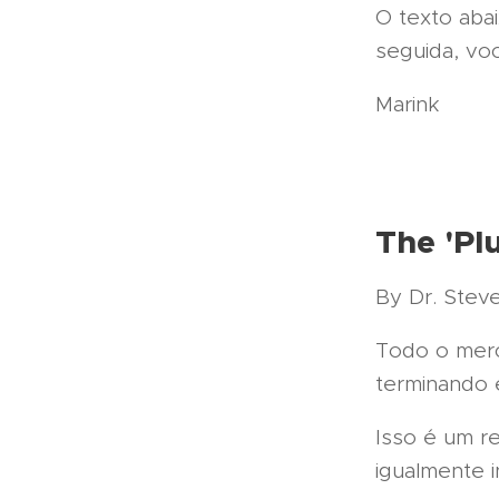
O texto aba
seguida, voc
Marink
The 'Pl
By Dr. Stev
Todo o merc
terminando 
Isso é um re
igualmente 