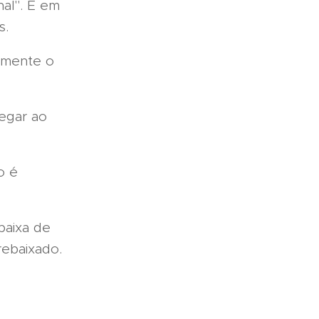
al". E em
s.
tamente o
egar ao
o é
baixa de
rebaixado.