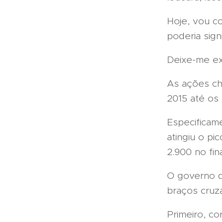
Hoje, vou co
poderia sign
Deixe-me exp
As ações ch
2015 até os 
Especificam
atingiu o pi
2.900 no fin
O governo da
braços cruz
Primeiro, co