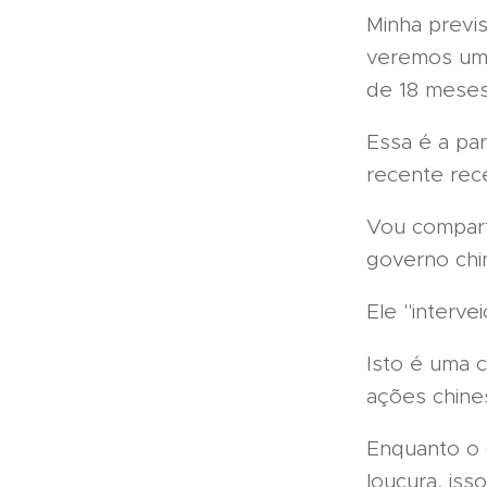
Minha previ
veremos um
de 18 meses
Essa é a par
recente rec
Vou compart
governo chi
Ele "interv
Isto é uma 
ações chines
Enquanto o
loucura, iss