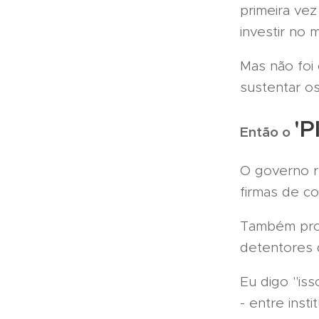
primeira ve
investir no
Mas não foi 
sustentar o
'P
Então o
O governo r
firmas de c
Também proi
detentores
Eu digo "iss
- entre inst