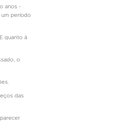
o anos -
 um período
 E quanto à
ssado, o
ões.
reços das
parecer