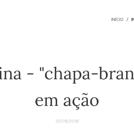
INÍCIO
I
ina - "chapa-bran
em ação
13/09/2018