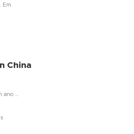
. Em
in China
ano ...
os