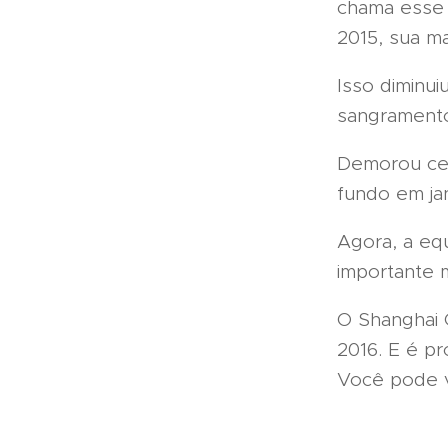
chama esse 
2015, sua ma
Isso diminu
sangrament
Demorou cer
fundo em ja
Agora, a eq
importante m
O Shanghai 
2016. E é pr
Você pode ve