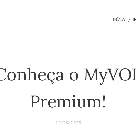
INÍCIO
I
Conheça o MyVO
Premium!
22/06/2025