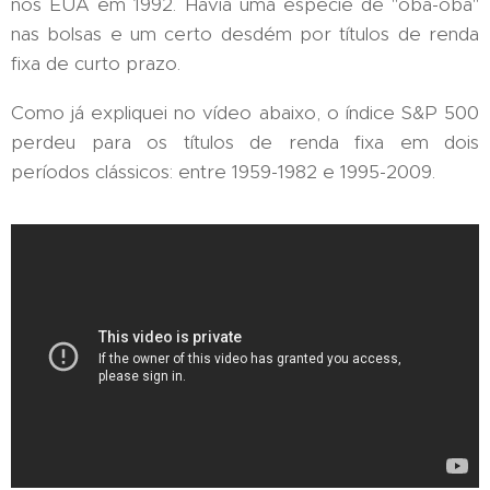
nos EUA em 1992. Havia uma espécie de "oba-oba"
nas bolsas e um certo desdém por títulos de renda
fixa de curto prazo.
Como já expliquei no vídeo abaixo, o índice S&P 500
perdeu para os títulos de renda fixa em dois
períodos clássicos: entre 1959-1982 e 1995-2009.