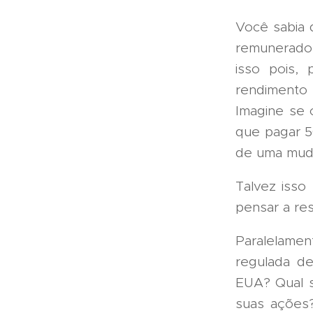
Você sabia 
remunerados
isso pois,
rendimento 
Imagine se o
que pagar 5
de uma muda
Talvez iss
pensar a re
Paralelamen
regulada de
EUA? Qual 
suas ações?