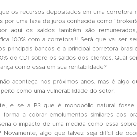
que os recursos depositados em uma corretora
 por uma taxa de juros conhecida como "broker´s
 por aqui os saldos também são remunerados,
fica 100% com a corretora!!! Será que vai ser s
s principais bancos e a principal corretora brasil
0% do CDI sobre os saldos dos clientes. Qual ser
nça como essa em sua rentabilidade?
o não aconteça nos próximos anos, mas é algo 
speito como uma vulnerabilidade do setor.
te, e se a B3 que é monopólio natural fosse 
 forma a cobrar emolumentos similares aos pr
seria o impacto de uma medida como essa sobre
 Novamente, algo que talvez seja difícil de ocor