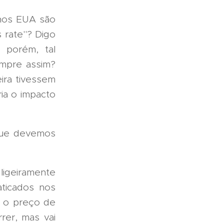
 nos EUA são
 rate"? Digo
 porém, tal
empre assim?
eira tivessem
ia o impacto
que devemos
ligeiramente
aticados nos
 o preço de
rer, mas vai