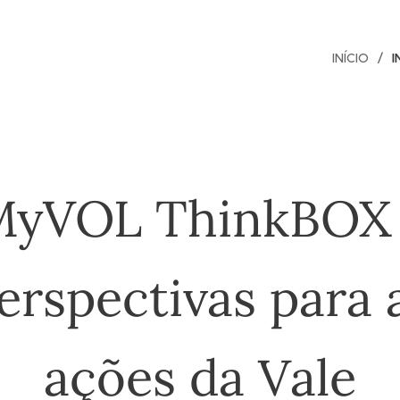
INÍCIO
I
MyVOL ThinkBOX 
erspectivas para 
ações da Vale