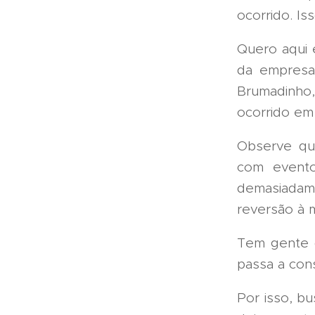
ocorrido. Is
Quero aqui 
da empresa
Brumadinho
ocorrido em
Observe que
com evento
demasiadam
reversão à 
Tem gente 
passa a cons
Por isso, b