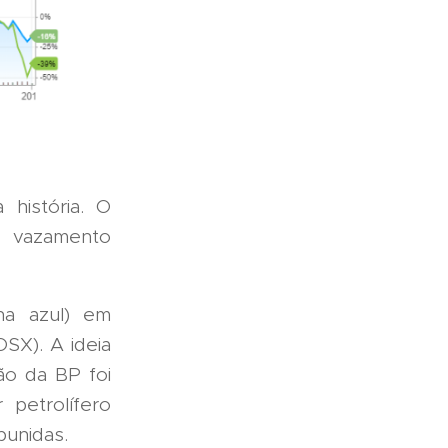
história. O
 vazamento
ha azul) em
SX). A ideia
ão da BP foi
petrolífero
punidas.