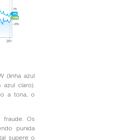
(linha azul
zul claro).
o a tona, o
 fraude. Os
endo punida
tal supere o