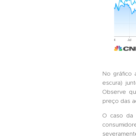
No gráfico
escura) ju
Observe qu
preço das a
O caso da 
consumidor
severamente