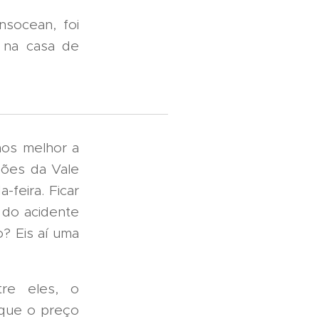
nsocean, foi
u na casa de
mos melhor a
ões da Vale
feira. Ficar
 do acidente
? Eis aí uma
tre eles, o
 que o preço