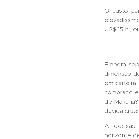
O custo par
elevadíssim
US$65 bi, o
Embora seja
dimensão d
em carteira
comprado e 
de Mariana?
dúvida cruel
A decisão 
horizonte d