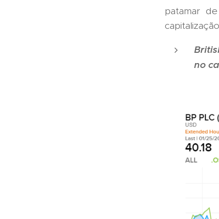
patamar d
capitalizaç
Briti
no ca