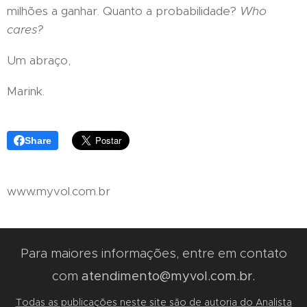
milhões a ganhar. Quanto a probabilidade?
Who
cares?
Um abraço,
Marink.
Share
www.myvol.com.br
Para maiores informações, entre em contato
com
atendimento@myvol.com.br.
Todas as publicações neste site são de autoria do Analista