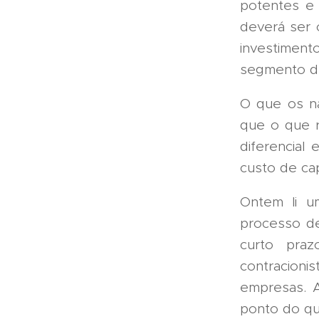
potentes e 
deverá ser 
investimento
segmento de
O que os na
que o que r
diferencial
custo de cap
Ontem li u
processo de
curto praz
contracioni
empresas. A
ponto do qu