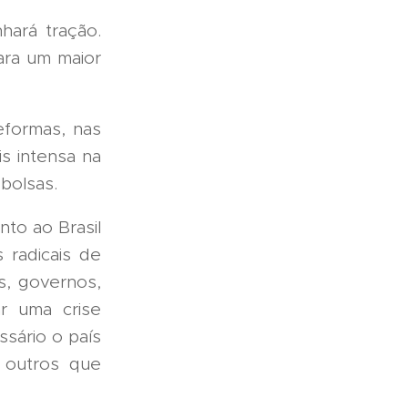
ará tração.
ara um maior
eformas, nas
s intensa na
bolsas.
to ao Brasil
 radicais de
s, governos,
r uma crise
ssário o país
 outros que