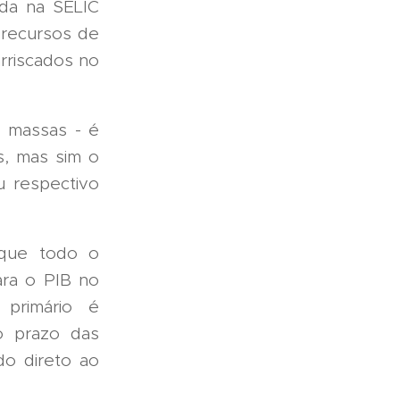
eda na SELIC
 recursos de
arriscados no
s massas - é
s, mas sim o
u respectivo
 que todo o
ara o PIB no
 primário é
go prazo das
do direto ao