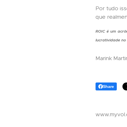
Por tudo iss
que realment
ROIC é um acrôn
lucratividade no
Marink Marti
Share
www.myvol.