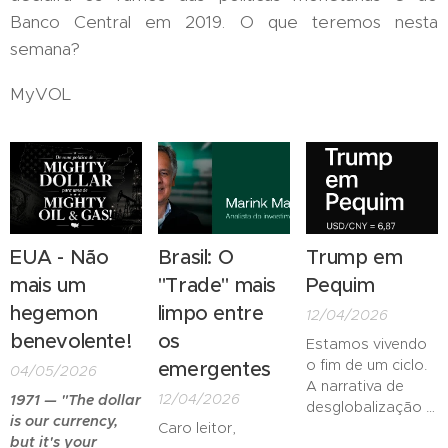
Banco Central em 2019. O que teremos nesta
semana?
MyVOL
EUA - Não
Brasil: O
Trump em
mais um
"Trade" mais
Pequim
hegemon
limpo entre
12/04/2026
benevolente!
os
Estamos vivendo
o fim de um ciclo.
emergentes
04/05/2026
A narrativa de
12/04/2026
1971 — "The dollar
desglobalização e
is our currency,
Caro leitor,
guerra comercial
but it's your